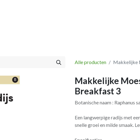
Vissen
Winkel
Categorieën
Blog
Retourbeleid
Alle producten
Makkelijke 
Makkelijke Moes
Breakfast 3
Botanische naam : Raphanus sa
Een langwerpige radijs met een
snelle groei en milde smaak. L
Specificaties