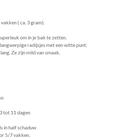
 vakken ( ca. 3 gram).
superleuk om in je bak te zetten.
langwerpige radijsjes met een witte punt:
lang. Ze zijn mild van smaak.
us
 3 tot 11 dagen
ls in half schaduw
or 5/7 vakken.