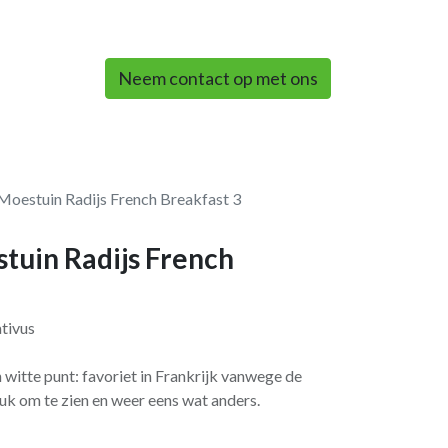
0
Neem contact op met ons
Moestuin Radijs French Breakfast 3
tuin Radijs French
tivus
 witte punt: favoriet in Frankrijk vanwege de
euk om te zien en weer eens wat anders.