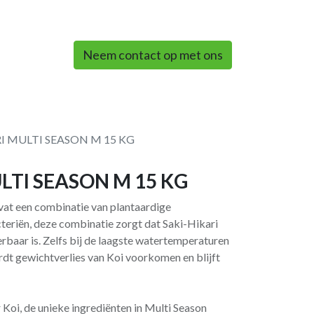
0
Neem contact op met ons
RI MULTI SEASON M 15 KG
LTI SEASON M 15 KG
at een combinatie van plantaardige
teriën, deze combinatie zorgt dat Saki-Hikari
rbaar is. Zelfs bij de laagste watertemperaturen
rdt gewichtverlies van Koi voorkomen en blijft
Koi, de unieke ingrediënten in Multi Season