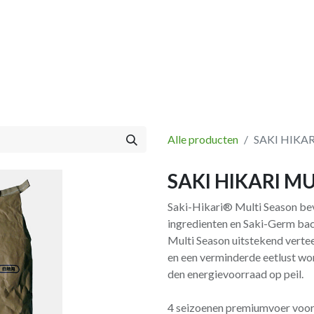
Vissen
Winkel
Categorieën
Blog
Retourbeleid
Alle producten
SAKI HIKA
SAKI HIKARI MU
Saki-Hikari® Multi Season bev
ingredienten en Saki-Germ bac
Multi Season uitstekend vertee
en een verminderde eetlust wo
den energievoorraad op peil.
4 seizoenen premiumvoer voor 