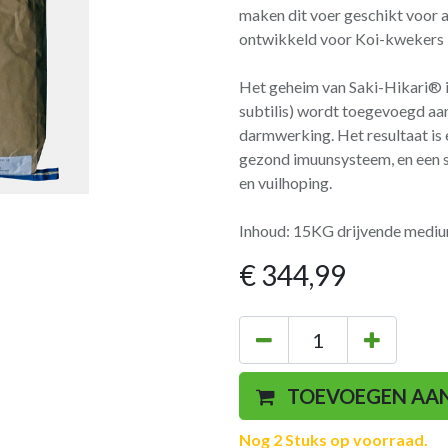
maken dit voer geschikt voor 
ontwikkeld voor Koi-kwekers i
Het geheim van Saki-Hikari® i
subtilis) wordt toegevoegd aa
darmwerking. Het resultaat is 
gezond imuunsysteem, en een sn
en vuilhoping.
Inhoud: 15KG drijvende medium
€
344,99
TOEVOEGEN AA
Nog 2 Stuks op voorraad.