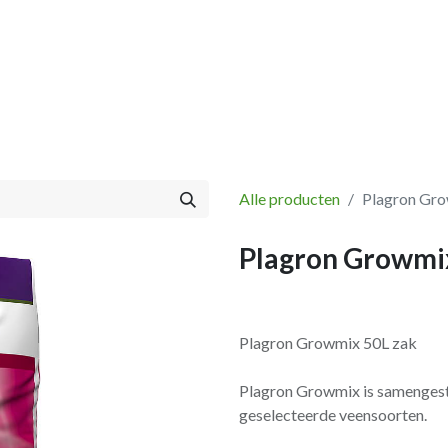
Vissen
Winkel
Categorieën
Blog
Retourbeleid
Alle producten
Plagron Gro
Plagron Growmi
Plagron Growmix 50L zak
Plagron Growmix is samengestel
geselecteerde veensoorten.