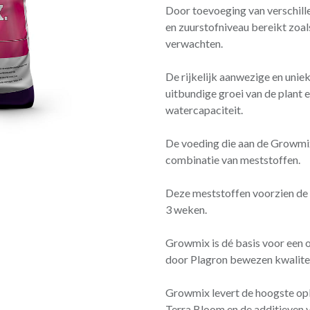
Door toevoeging van verschille
en zuurstofniveau bereikt zoal
verwachten.
De rijkelijk aanwezige en un
uitbundige groei van de plant 
watercapaciteit.
De voeding die aan de Growmix
combinatie van meststoffen.
Deze meststoffen voorzien de p
3 weken.
Growmix is dé basis voor een op
door Plagron bewezen kwalitei
Growmix levert de hoogste op
Terra Bloom en de additieven 