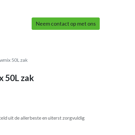
0
Neem contact op met ons
wmix 50L zak
x 50L zak
d uit de allerbeste en uiterst zorgvuldig