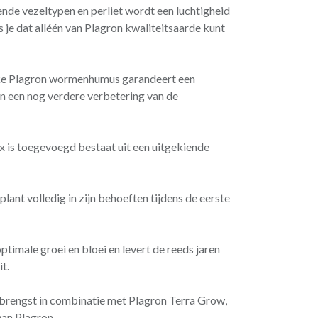
nde vezeltypen en perliet wordt een luchtigheid
s je dat alléén van Plagron kwaliteitsaarde kunt
ieke Plagron wormenhumus garandeert een
en een nog verdere verbetering van de
 is toegevoegd bestaat uit een uitgekiende
lant volledig in zijn behoeften tijdens de eerste
timale groei en bloei en levert de reeds jaren
t.
brengst in combinatie met Plagron Terra Grow,
van Plagron.