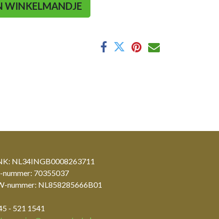
N WINKELMANDJE
K: NL34INGB0008263711
-nummer: 70355037
-nummer: NL858285666B01
45 - 521 1541