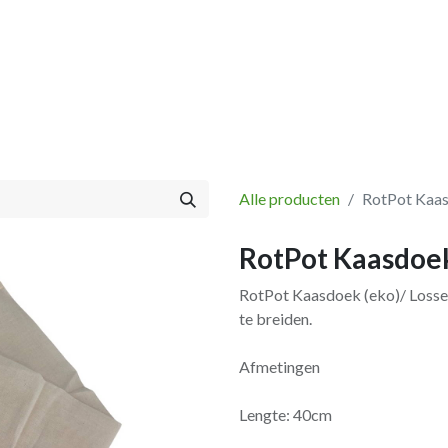
Vissen
Winkel
Categorieën
Blog
Retourbeleid
Alle producten
RotPot Kaas
RotPot Kaasdoek
RotPot Kaasdoek (eko)/ Losse
te breiden.
Afmetingen
Lengte: 40cm