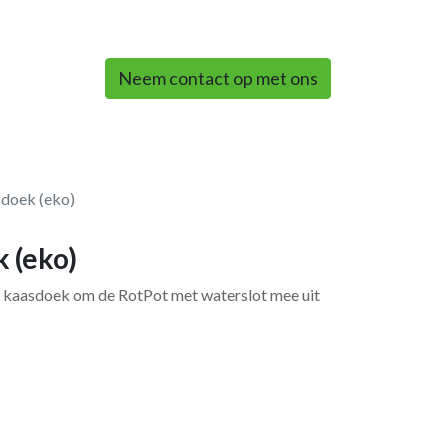
0
Neem contact op met ons
doek (eko)
 (eko)
 kaasdoek om de RotPot met waterslot mee uit