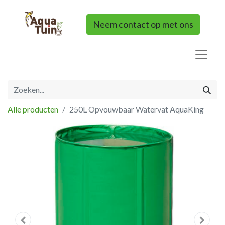
Neem contact op met ons
Alle producten
250L Opvouwbaar Watervat AquaKing