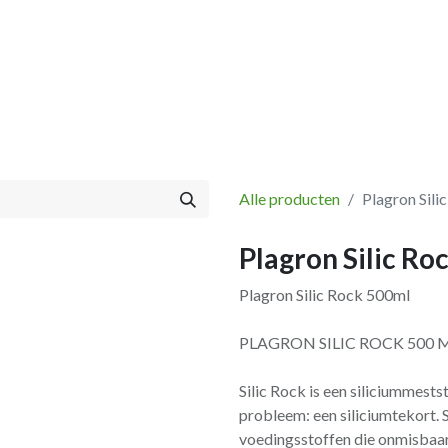
Vissen
Winkel
Categorieën
Blog
Retourbeleid
Alle producten
Plagron Sili
Plagron Silic Ro
Plagron Silic Rock 500ml
PLAGRON SILIC ROCK 500 
Silic Rock is een siliciummests
probleem: een siliciumtekort. 
voedingsstoffen die onmisbaar z