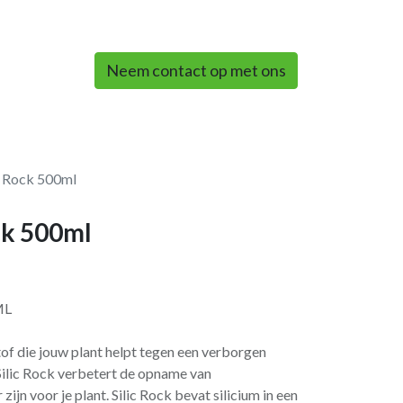
0
Neem contact op met ons
c Rock 500ml
ck 500ml
ML
tof die jouw plant helpt tegen een verborgen
Silic Rock verbetert de opname van
ijn voor je plant. Silic Rock bevat silicium in een