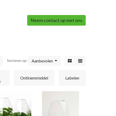
0
Neem contact op met ons
Aanbevolen
Sorteren op:
Ontkiemmiddel
Labelen
n