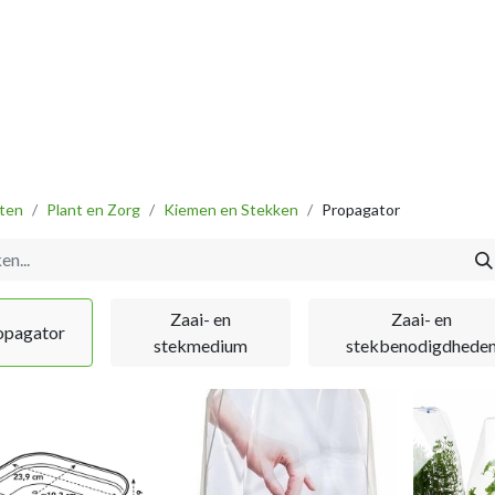
Vissen
Winkel
Categorieën
Blog
Retourbeleid
ten
Plant en Zorg
Kiemen en Stekken
Propagator
Zaai- en
Zaai- en
opagator
stekmedium
stekbenodigdhede