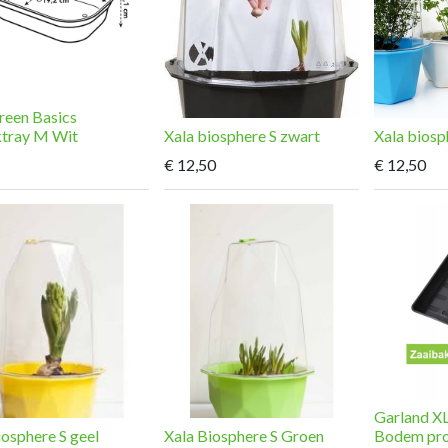
reen Basics
tray M Wit
Xala biosphere S zwart
Xala biosp
€
12,50
€
12,50
Garland X
iosphere S geel
Xala Biosphere S Groen
Bodem pr