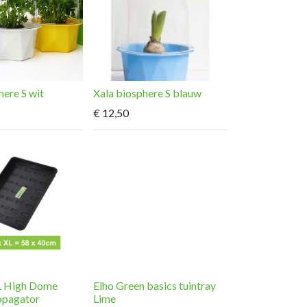
here S wit
Xala biosphere S blauw
€
12,50
L High Dome
Elho Green basics tuintray
opagator
Lime