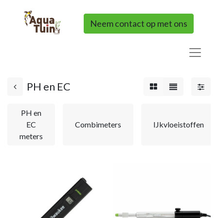
Neem contact op met ons
PH en EC
PH en
EC
Combimeters
IJkvloeistoffen
meters