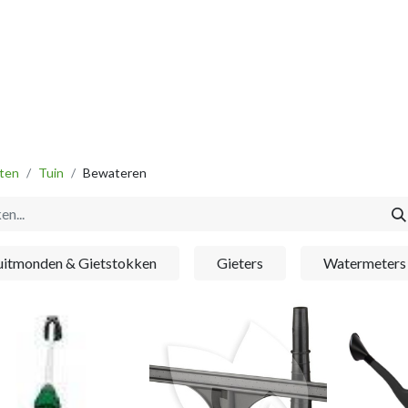
Vissen
Winkel
Categorieën
Blog
Retourbeleid
ten
Tuin
Bewateren
uitmonden & Gietstokken
Gieters
Watermeters