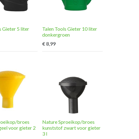
 Gieter 5 liter
Talen Tools Gieter 10 liter
donkergroen
€
8,99
roeikop/broes
Nature Sproeikop/broes
geel voor gieter 2
kunststof zwart voor gieter
3 l